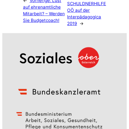
←
Vorherige:
Lust
SCHULDNERHILFE
auf ehrenamtliche
OÖ auf der
Mitarbeit? – Werden
Interpädagogica
Sie Budgetcoach!
2019
→