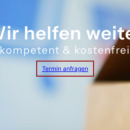
ir helfen weit
kompetent & kostenfre
Termin anfragen