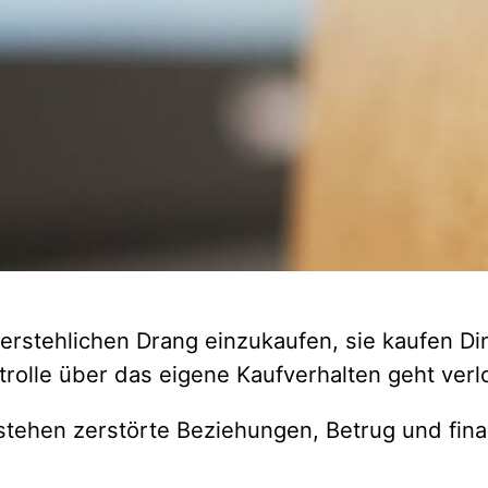
 – kompetent und kosten
 und wann ich will. Von überall und zu jeder T
und alles was ich will, kommt ins Haus.
schen Umgang mit Geld bis hin zur Kaufsucht 
ie der Arbeiterkammer (aus 2017) 11 Prozent de
e substanzungebundene Abhängigkeit (Verhalten
rstehlichen Drang einzukaufen, sie kaufen Din
rolle über das eigene Kaufverhalten geht verl
tehen zerstörte Beziehungen, Betrug und fina