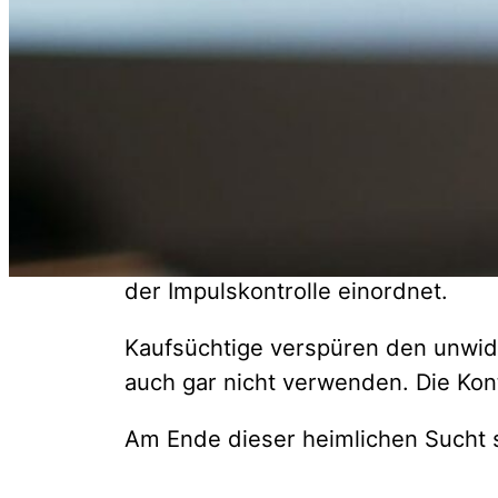
Kaufsuchtberatung
Einkaufen – das geht inzwischen wo
Verführung groß. Ein Klick genügt 
Der Übergang von einem problemati
Kaufsucht betrifft laut einer Stud
sind gefährdet. Kaufsucht ist ein
der Impulskontrolle einordnet.
Kaufsüchtige verspüren den unwide
auch gar nicht verwenden. Die Kont
Am Ende dieser heimlichen Sucht s