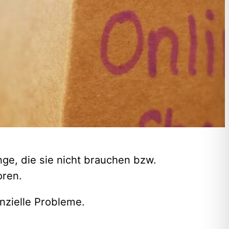
frei
ages- und Nachtzeit. Dabei ist die
ist fließend.
r ÖsterreicherInnen, 25 Prozent
ssucht), sie wird auch als Störung
ge, die sie nicht brauchen bzw.
oren.
nzielle Probleme.